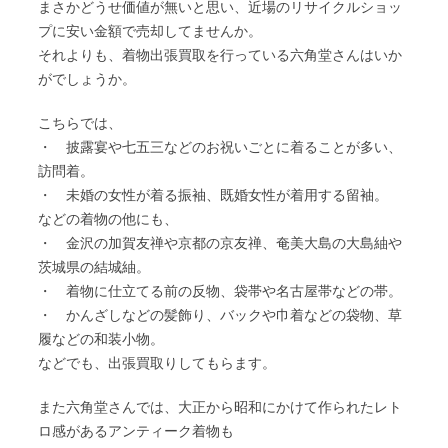
まさかどうせ価値が無いと思い、近場のリサイクルショッ
プに安い金額で売却してませんか。
それよりも、着物出張買取を行っている六角堂さんはいか
がでしょうか。
こちらでは、
・ 披露宴や七五三などのお祝いごとに着ることが多い、
訪問着。
・ 未婚の女性が着る振袖、既婚女性が着用する留袖。
などの着物の他にも、
・ 金沢の加賀友禅や京都の京友禅、奄美大島の大島紬や
茨城県の結城紬。
・ 着物に仕立てる前の反物、袋帯や名古屋帯などの帯。
・ かんざしなどの髪飾り、バックや巾着などの袋物、草
履などの和装小物。
などでも、出張買取りしてもらます。
また六角堂さんでは、大正から昭和にかけて作られたレト
ロ感があるアンティーク着物も